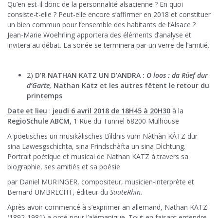
Qu’en est-il donc de la personnalité alsacienne ? En quoi
consiste-t-elle ? Peut-elle encore s’affirmer en 2018 et constituer
un bien commun pour l’ensemble des habitants de l’Alsace ?
Jean-Marie Woehrling apportera des éléments d’analyse et
invitera au débat. La soirée se terminera par un verre de l’amitié.
2)
D’R NATHAN KATZ UN D’ANDRA :
O loos : da Rüef dur
d’Garte,
Nathan Katz et les autres fêtent le retour du
printemps
Date et lieu
:
jeudi 6 avril 2018 de 18H45 à 20H30
à la
RegioSchule ABCM,
1 Rue du Tunnel 68200 Mulhouse
A poetisches un müsikàlisches Bìldnis vum Nàthàn KÀTZ dur
sina Lawesgschìchta, sina Frìndschàfta un sina Dìchtung.
Portrait poétique et musical de Nathan KATZ à travers sa
biographie, ses amitiés et sa poésie
par Daniel MURINGER, compositeur, musicien-interprète et
Bernard UMBRECHT, éditeur du
SauteRhin.
Après avoir commencé à s’exprimer an allemand, Nathan KATZ
(1892-1981) a opté pour l’alémanique. Tout en faisant entendre