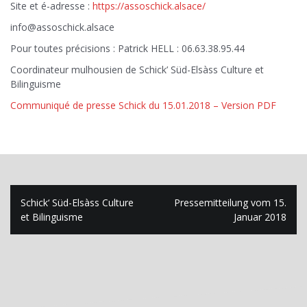
Site et é-adresse :
https://assoschick.alsace/
info@assoschick.alsace
Pour toutes précisions : Patrick HELL : 06.63.38.95.44
Coordinateur mulhousien de Schick’ Süd-Elsàss Culture et
Bilinguisme
Communiqué de presse Schick du 15.01.2018 – Version PDF
Navigation
Schick‘ Süd-Elsàss Culture
Pressemitteilung vom 15.
de
et Bilinguisme
Januar 2018
l’article