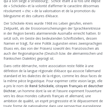
qui a son siège à Strasbourg ; Schick’ étant à la fois une ellipse
de « Schickele» et la volonté d’affirmer le caractère désormais
résolument « chic » de la valorisation et de la promotion du
bilinguisme et des cultures d’Alsace.
Der Schickele-Kreis wurde 1968 ins Leben gerufen, einem
Zeitpunkt, als die Erosionserscheinungen der Sprachkenntnisse
in der Region bereits alarmierende Ausmaße erreicht hatten. Er
setzt sich, im Geiste des bedeutenden Schriftstellers, dessen
Namen er trägt, für eine Politik zugunsten eines zweisprachigen
Elsass ein, das von der Präsenz sowohl des Französischen als
auch der Regionalsprache (Deutsch bzw. die alemannischen und
fränkischen Dialekte) geprägt ist.
Dans cette démarche, notre association reste fidèle à une
définition de la langue régionale d’Alsace qui associe l’allemand
standard et les dialectes de la région, comme les deux faces de
la même pièce linguistique. Pour exprimer cette vision large, elle
a pris le nom de
René Schickele, citoyen français et deutcher
Dichter
, un homme dont la vie et l’œuvre expriment l’ouverture
vers les deux mondes culturels français et allemand, une
ambition de qualité, un esprit progressiste et le dépassement de
toute forme de nationalisme dans une perspective européenne