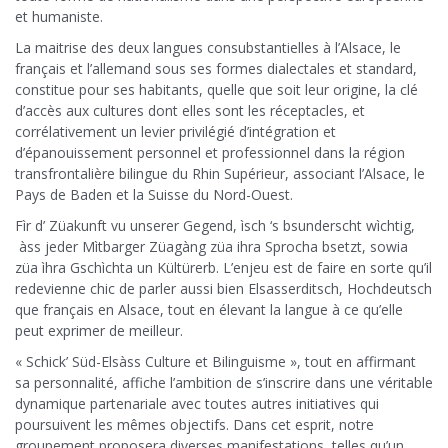
et humaniste.
La maitrise des deux langues consubstantielles à l’Alsace, le
français et l’allemand sous ses formes dialectales et standard,
constitue pour ses habitants, quelle que soit leur origine, la clé
d’accès aux cultures dont elles sont les réceptacles, et
corrélativement un levier privilégié d’intégration et
d’épanouissement personnel et professionnel dans la région
transfrontalière bilingue du Rhin Supérieur, associant l’Alsace, le
Pays de Baden et la Suisse du Nord-Ouest.
Fìr d’ Züakunft vu unserer Gegend, ìsch ‘s bsunderscht wìchtig,
àss jeder Mìtbarger Züagàng züa ihra Sprocha bsetzt, sowia
züa ìhra Gschìchta un Kültürerb. L’enjeu est de faire en sorte qu’il
redevienne chic de parler aussi bien Elsasserditsch, Hochdeutsch
que français en Alsace, tout en élevant la langue à ce qu’elle
peut exprimer de meilleur.
« Schick’ Süd-Elsàss Culture et Bilinguisme », tout en affirmant
sa personnalité, affiche l’ambition de s’inscrire dans une véritable
dynamique partenariale avec toutes autres initiatives qui
poursuivent les mêmes objectifs. Dans cet esprit, notre
groupement proposera diverses manifestations, telles qu’un