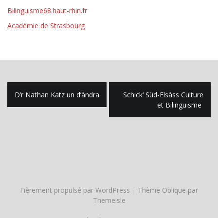
Bilinguisme68.haut-rhin.fr
Académie de Strasbourg
Navigation
D’r Nathan Katz un d’àndra
Schick‘ Süd-Elsàss Culture
de
et Bilinguisme
l’article
Fièrement propulsé par WordPress
|
Thème
Oblique
par
Themeisle